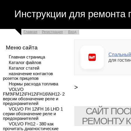
Инструкции для ремонта 
Главная
Регистрация
Вход
Меню сайта
Спальный
Главная страница
для гости
Каталог файлов
Каталог статей
назначение контактов
розеток прицепов
Нормы расхода топлива
>
VOLVO
FM9\FM12\FH12\FH16\NH12- 2
версии обозначение реле и
предохранителей
САЙТ ПОС
VOLVO FH 12\FH 16 LHD 1
серии обозначение реле и
РЕМОНТУ 
предохранителей
VOLVO FH12 - 380 как
прочитать диагностические