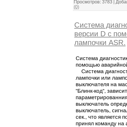
Просмотров:
3783
|
Доба
(0)
Система диагно
версии D с по
лампочки ASR.
Система диагностик
помощью аварийной
Система диагности
лампочки или ламп
выключателя на мас
“Блинк-код“, зависи
параметрированния
выключатель опреде
выключатель, сигна
сек., что является 
принял команду на 