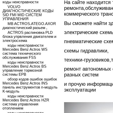
На сайте находится
коды неисправности
VOLVO
ремонта,обслуживан
ДИАГНОСТИЧЕСКИЕ КОДЫ
коммерческого транс
SID FMI MID СИСТЕМ
УПРАВЛЕНИЯ
Вы сможете найти з
MB ACTROS.ATEGO.AXOR
диагностический разьем ,
электрические схем
ACTROS распиновка PLD
блока упрвления двигателем и
электросхема
пневматические схе
коды неисправности
Mercedes Benz Actros WS
схемы гидравлики,
система технического
обслуживания FSS
техники-грузовиков,
коды неисправности
Mercedes Benz Actros BS
ремонт автономных 
управление тормозной
разных систем
системы EPB
обзор кодов ошибок ошибок
и прочую информаци
Mercedes Benz Actros INS
панель инструментов n-модуль
эксплуатации
K-модуль
коды неисправности
Mercedes Benz Actros HZR
система управления
отоплением