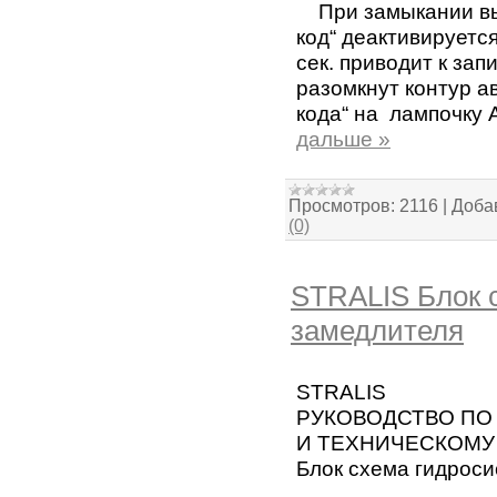
При замыкании выкл
код“ деактивируетс
сек. приводит к зап
разомкнут контур а
кода“ на лампочку
дальше »
Просмотров:
2116
|
Доба
(0)
STRALIS Блок 
замедлителя
STRALIS
РУКОВОДСТВО ПО
И ТЕХНИЧЕСКОМ
Блок схема гидрос