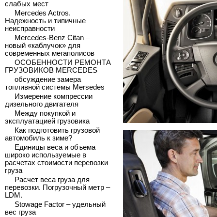
слабых мест
Mercedes Actros.
Надежность и типичные
неисправности
Mercedes-Benz Citan –
новый «каблучок» для
современных мегаполисов
ОСОБЕННОСТИ РЕМОНТА
ГРУЗОВИКОВ MERCEDES
обсуждение замера
топливной системы Mersedes
Измерение компрессии
дизельного двигателя
Между покупкой и
эксплуатацией грузовика
Как подготовить грузовой
автомобиль к зиме?
Единицы веса и объема
широко используемые в
расчетах стоимости перевозки
груза
Расчет веса груза для
перевозки. Погрузочный метр –
LDM.
Stowage Factor – удельный
вес груза