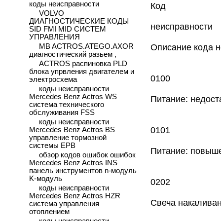
коды неисправности
Код
VOLVO
ДИАГНОСТИЧЕСКИЕ КОДЫ
неисправности
SID FMI MID СИСТЕМ
УПРАВЛЕНИЯ
MB ACTROS.ATEGO.AXOR
Описание кода 
диагностический разьем ,
ACTROS распиновка PLD
блока упрвления двигателем и
0100
электросхема
коды неисправности
Mercedes Benz Actros WS
Питание: недост
система технического
обслуживания FSS
коды неисправности
0101
Mercedes Benz Actros BS
управление тормозной
системы EPB
Питание: повыш
обзор кодов ошибок ошибок
Mercedes Benz Actros INS
панель инструментов n-модуль
K-модуль
0202
коды неисправности
Mercedes Benz Actros HZR
Свеча накалива
система управления
отоплением