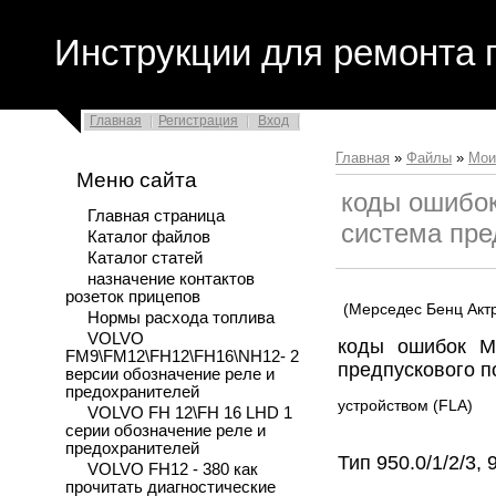
Инструкции для ремонта 
Главная
Регистрация
Вход
Главная
»
Файлы
»
Мои
Меню сайта
коды ошибок
Главная страница
система пре
Каталог файлов
Каталог статей
назначение контактов
розеток прицепов
(Мерседес Бенц Акт
Нормы расхода топлива
VOLVO
коды ошибок Me
FM9\FM12\FH12\FH16\NH12- 2
предпускового п
версии обозначение реле и
предохранителей
устройством (FLA)
VOLVO FH 12\FH 16 LHD 1
серии обозначение реле и
предохранителей
Тип 950.0/1/2/3, 9
VOLVO FH12 - 380 как
прочитать диагностические