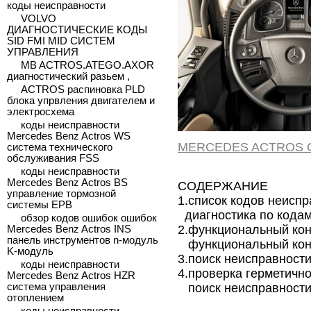
коды неисправности
VOLVO
ДИАГНОСТИЧЕСКИЕ КОДЫ
SID FMI MID СИСТЕМ
УПРАВЛЕНИЯ
MB ACTROS.ATEGO.AXOR
диагностический разьем ,
ACTROS распиновка PLD
блока упрвления двигателем и
электросхема
коды неисправности
Mercedes Benz Actros WS
MERCEDES ACTROS 
система технического
обслуживания FSS
коды неисправности
Mercedes Benz Actros BS
СОДЕРЖАНИЕ
управление тормозной
1.список кодов неисп
системы EPB
диагностика по кодам
обзор кодов ошибок ошибок
2.функциональный кон
Mercedes Benz Actros INS
панель инструментов n-модуль
функциональный конт
K-модуль
3.поиск неисправност
коды неисправности
4.проверка герметичн
Mercedes Benz Actros HZR
поиск неисправности
система управления
отоплением