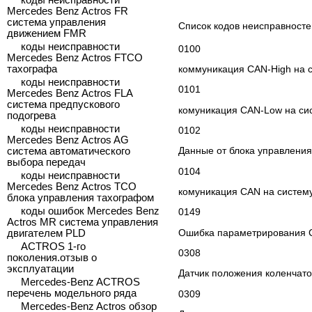
коды неисправности
Mercedes Benz Actros FR
система управления
Список кодов неисправност
движением FMR
коды неисправности
0100
Mercedes Benz Actros FTCO
коммуникация CAN-High на 
тахографа
коды неисправности
0101
Mercedes Benz Actros FLA
система предпускового
комуникация CAN-Low на си
подогрева
коды неисправности
0102
Mercedes Benz Actros AG
Данные от блока управлени
система автоматического
выбора передач
0104
коды неисправности
Mercedes Benz Actros TCO
комуникация CAN на систем
блока управления тахографом
коды ошибок Mercedes Benz
0149
Actros MR система управления
Ошибка параметрирования 
двигателем PLD
ACTROS 1-го
0308
поколения.отзыв о
эксплуатации
Датчик положения коленчатог
Mercedes-Benz ACTROS
перечень модельного ряда
0309
Mercedes-Benz Actros обзор