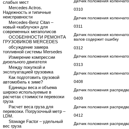
Датчик положения коленчато
слабых мест
Mercedes Actros.
0310
Надежность и типичные
неисправности
Датчик положения коленчато
Mercedes-Benz Citan –
0311
новый «каблучок» для
современных мегаполисов
Датчик положения коленчато
ОСОБЕННОСТИ РЕМОНТА
валов содержит ошибку
ГРУЗОВИКОВ MERCEDES
обсуждение замера
0312
топливной системы Mersedes
Датчик положения коленчатог
Измерение компрессии
дизельного двигателя
0313
Между покупкой и
эксплуатацией грузовика
Датчик положения коленчато
Как подготовить грузовой
0408
автомобиль к зиме?
Единицы веса и объема
Датчик положения распредва
широко используемые в
расчетах стоимости перевозки
0409
груза
Датчик положения распредв
Расчет веса груза для
перевозки. Погрузочный метр –
0412
LDM.
Stowage Factor – удельный
Датчик положения распредва
вес груза