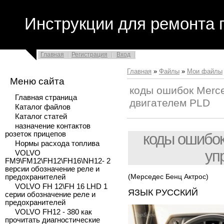
Инструкции для ремонта 
Главная
Регистрация
Вход
Главная
»
Файлы
»
Мои файлы
Меню сайта
коды ошибок Merce
Главная страница
двигателем PLD
Каталог файлов
Каталог статей
назначение контактов
розеток прицепов
коды ошибок
Нормы расхода топлива
уп
VOLVO
FM9\FM12\FH12\FH16\NH12- 2
версии обозначение реле и
(Мерседес Бенц Актрос)
предохранителей
VOLVO FH 12\FH 16 LHD 1
ЯЗЫК РУССКИЙ
серии обозначение реле и
предохранителей
VOLVO FH12 - 380 как
прочитать диагностические