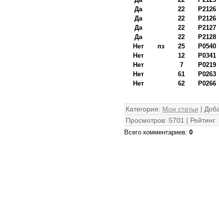
Да
22
Р2126
Да
22
Р2126
Да
22
Р2127
Да
22
Р2128
Нет
пз
25
Р0540
Нет
12
Р0341
Нет
7
Р0219
Нет
61
Р0263
Нет
62
Р0266
Категория
:
Мои статьи
|
Доб
Просмотров
:
5701
|
Рейтинг
:
Всего комментариев
:
0