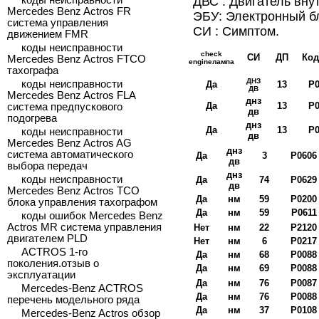
коды неисправности
ДВС : Двигатель внут
Mercedes Benz Actros FR
ЭБУ: Электронный бл
система управления
СИ : Симптом.
движением FMR
коды неисправности
check
СИ
ДП
Ко
Mercedes Benz Actros FTCO
engine
лампа
тахографа
ДНЗ
коды неисправности
Да
13
P0
ДВ
Mercedes Benz Actros FLA
днз
Да
13
Р0
система предпускового
дв
подогрева
днз
Да
13
Р0
коды неисправности
дв
Mercedes Benz Actros AG
днз
система автоматического
Да
3
Р0606
дв
выбора передач
днз
коды неисправности
Да
74
Р0629
дв
Mercedes Benz Actros TCO
Да
нм
59
Р0200
блока управления тахографом
Да
нм
59
Р0611
коды ошибок Mercedes Benz
Actros MR система управления
Нет
нм
22
Р2120
двигателем PLD
Нет
нм
6
Р0217
ACTROS 1-го
Да
нм
68
Р0088
поколения.отзыв о
Да
нм
69
Р0088
эксплуатации
Да
нм
76
Р0087
Mercedes-Benz ACTROS
Да
нм
76
Р0088
перечень модельного ряда
Да
нм
37
Р0108
Mercedes-Benz Actros обзор