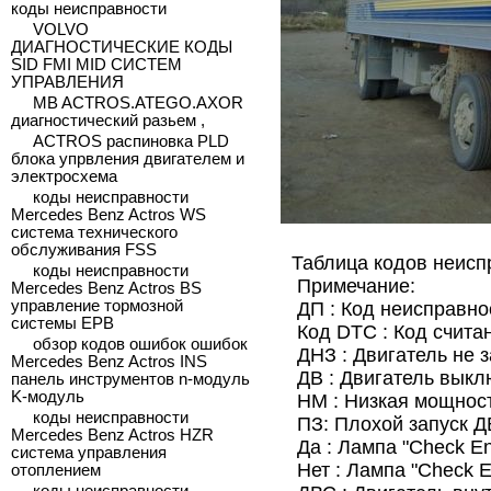
коды неисправности
VOLVO
ДИАГНОСТИЧЕСКИЕ КОДЫ
SID FMI MID СИСТЕМ
УПРАВЛЕНИЯ
MB ACTROS.ATEGO.AXOR
диагностический разьем ,
ACTROS распиновка PLD
блока упрвления двигателем и
электросхема
коды неисправности
Mercedes Benz Actros WS
система технического
обслуживания FSS
Таблица кодов неисп
коды неисправности
Примечание:
Mercedes Benz Actros BS
управление тормозной
ДП : Код неисправнос
системы EPB
Код DTC : Код счита
обзор кодов ошибок ошибок
ДНЗ : Двигатель не з
Mercedes Benz Actros INS
ДВ : Двигатель выкл
панель инструментов n-модуль
K-модуль
НМ : Низкая мощност
коды неисправности
ПЗ: Плохой запуск Д
Mercedes Benz Actros HZR
Да : Лампа "Check Eng
система управления
Нет : Лампа "Check En
отоплением