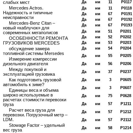
Да
нм
11
Р0117
слабых мест
Mercedes Actros.
Да
нм
11
Р0118
Надежность и типичные
Да
нм
67
Р0191
неисправности
Да
нм
67
Р0192
Mercedes-Benz Citan –
Да
нм
67
Р0193
новый «каблучок» для
Да
нм
51
Р0201
современных мегаполисов
Да
нм
52
Р0202
ОСОБЕННОСТИ РЕМОНТА
Да
нм
53
Р0203
ГРУЗОВИКОВ MERCEDES
Да
нм
54
Р0204
обсуждение замера
топливной системы Mersedes
Да
нм
55
Р0205
Измерение компрессии
дизельного двигателя
Да
нм
56
Р0206
Между покупкой и
Да
нм
37
Р0237
эксплуатацией грузовика
Как подготовить грузовой
Да
нм
3
Р0605
автомобиль к зиме?
Да
нм
3
Р0607
Единицы веса и объема
широко используемые в
Да
нм
75
Р0628
расчетах стоимости перевозки
Да
нм
57
Р1211
груза
Расчет веса груза для
Да
нм
57
Р1212
перевозки. Погрузочный метр –
LDM.
Да
нм
57
Р2112
Stowage Factor – удельный
Да
нм
58
Р1214
вес груза