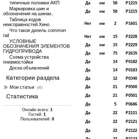
типичные поломки АКП
Да
нм
58
Р1215
Маркировка шин и
Да
нм
58
Р1215
обозначения на шинах.
Таблица кодов
Нет
нм
2
Р1601
неисправностей Хино
Что такое дизель common
rail
Нет
нм
15
Р2228
УСЛОВНЫЕ
Да
нм
15
Р2229
ОБОЗНАЧЕНИЯ ЭЛЕМЕНТОВ
ГИДРОПРИВОДА
Да
нм
75
Р2635
Схема устройства
Да
14
Р0182
пневмостойки
Доска объявлений
Да
14
Р0183
Категории раздела
Да
12
Р0340
Да
21
Р0500
Мои статьи
[45]
Статистика
Да
21
Р0501
Да
5
Р0686
Онлайн всего:
1
Да
22
Р2121
Гостей:
1
Пользователей:
0
Да
22
Р2121
Да
22
Р2122
Да
22
Р2123