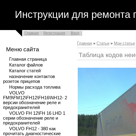
Инструкции для ремонта 
Главная
Регистрация
Вход
Главная
»
Статьи
»
Мои статьи
Меню сайта
Таблица кодов не
Главная страница
Каталог файлов
Каталог статей
назначение контактов
розеток прицепов
Нормы расхода топлива
VOLVO
FM9\FM12\FH12\FH16\NH12- 2
версии обозначение реле и
предохранителей
VOLVO FH 12\FH 16 LHD 1
серии обозначение реле и
предохранителей
VOLVO FH12 - 380 как
прочитать диагностические